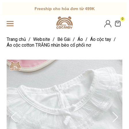
Freeship cho hóa đơn từ 499K
0
Trang chủ
/
Website
/
Bé Gái
/
Áo
/
Áo cộc tay
/
Áo cộc cotton TRẮNG nhún bèo cổ phối nơ