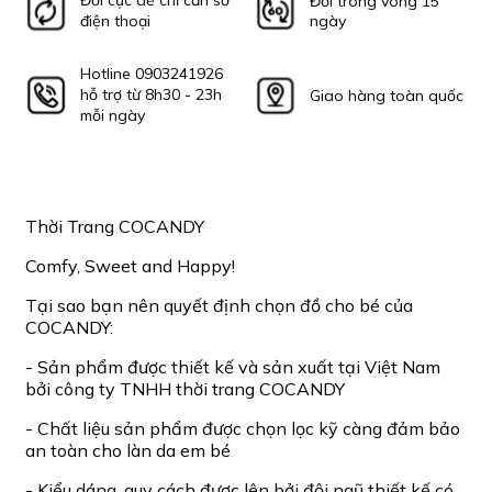
Đổi cực dễ chỉ cần số
Đổi trong vòng 15
điện thoại
ngày
Hotline 0903241926
hỗ trợ từ 8h30 - 23h
Giao hàng toàn quốc
mỗi ngày
Thời Trang COCANDY
Comfy, Sweet and Happy!
Tại sao bạn nên quyết định chọn đồ cho bé của
COCANDY:
- Sản phẩm được thiết kế và sản xuất tại Việt Nam
bởi công ty TNHH thời trang COCANDY
- Chất liệu sản phẩm được chọn lọc kỹ càng đảm bảo
an toàn cho làn da em bé
- Kiểu dáng, quy cách được lên bởi đội ngũ thiết kế có