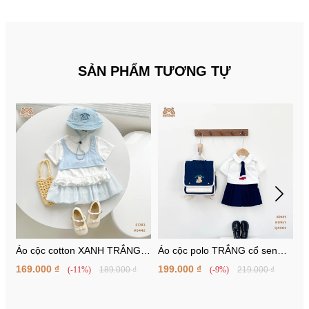
SẢN PHẨM TƯƠNG TỰ
Áo cộc cotton XANH TRẮNG
Áo cộc polo TRẮNG cổ sen
Á
giả yếm tag CCD
tag ngực
th
169.000 ₫
199.000 ₫
1
(-11%)
189.000 ₫
(-9%)
219.000 ₫