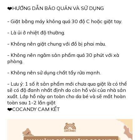
❤️HƯỚNG DẪN BẢO QUẢN VÀ SỬ DỤNG
- Giặt bằng máy không quá 30 độ C hoặc giặt tay.
- Là ủi ở nhiệt độ thường.
- Không nên giặt chung với đồ bị phai màu.
- Không nên ngâm sản phẩm quá 30 phút với xà
phòng.
- Không nên sử dụng chất tẩy rửa mạnh.
- Lưu ý: 1 số ít sản phẩm mới chưa qua giặt là có thể
sẽ có độ đanh nhất định do còn hồ vải của nhà sản
xuất. Lớp hồ này an toàn cho da bé và sẽ mất hoàn
toàn sau 1-2 lần giặt
❤️COCANDY CAM KẾT