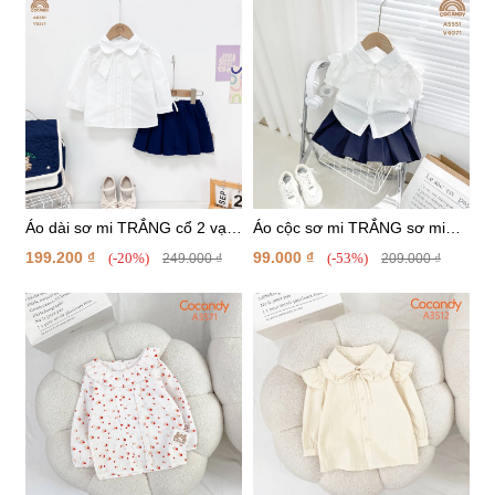
Áo dài sơ mi TRẮNG cổ 2 vạt
Áo cộc sơ mi TRẮNG sơ mi
xếp ly
phối bèo
199.200 ₫
99.000 ₫
(-20%)
(-53%)
249.000 ₫
209.000 ₫