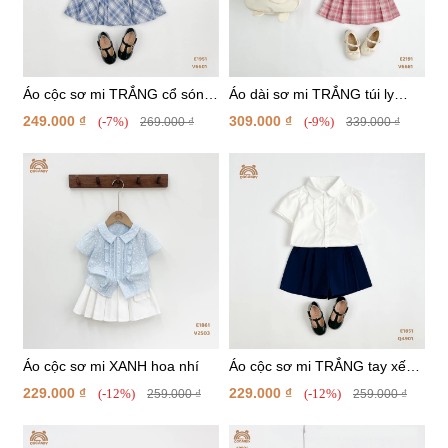
Áo cộc sơ mi TRẮNG cổ sóng
Áo dài sơ mi TRẮNG túi ly
túi nơ
ngang
249.000 ₫
309.000 ₫
(-7%)
(-9%)
269.000 ₫
339.000 ₫
Áo cộc sơ mi XANH hoa nhí
Áo cộc sơ mi TRẮNG tay xếp
ly
229.000 ₫
229.000 ₫
(-12%)
(-12%)
259.000 ₫
259.000 ₫