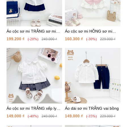
Áo cộc sơ mi TRẮNG sơ mi
Áo cộc sơ mi HỒNG sơ mi
tay búp sen
viền trắng phối nơ
199.200 ₫
160.300 ₫
(-20%)
(-30%)
249.000 ₫
229.000 ₫
Áo cộc sơ mi TRẮNG xếp ly
Áo dài sơ mi TRẮNG vai bồng
ngực
149.000 ₫
149.000 ₫
(-40%)
(-35%)
249.000 ₫
229.000 ₫