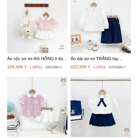
Áo cộc sơ mi thô HỒNG li dọc
Áo dài sơ mi TRẮNG tay
phối nơ
phồng phối ren dọc
155.400 ₫
223.200 ₫
(-40%)
(-20%)
259.000 ₫
279.000 ₫