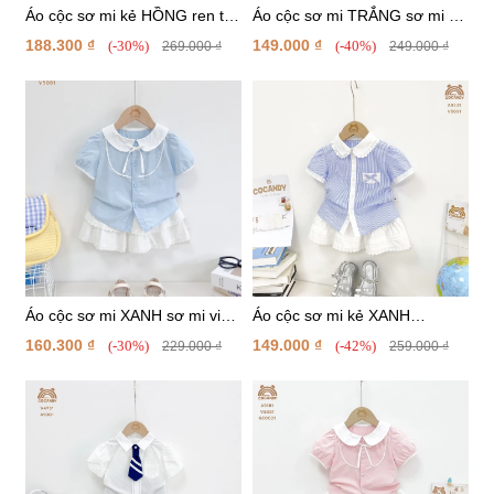
Áo cộc sơ mi kẻ HỒNG ren tay
Áo cộc sơ mi TRẮNG sơ mi nơ
phối nơ ngực
túi ngực
188.300 ₫
149.000 ₫
(-30%)
(-40%)
269.000 ₫
249.000 ₫
Áo cộc sơ mi XANH sơ mi viền
Áo cộc sơ mi kẻ XANH
trắng phối nơ
DƯƠNG phối ren trắng túi tam
160.300 ₫
149.000 ₫
(-30%)
(-42%)
229.000 ₫
259.000 ₫
giác