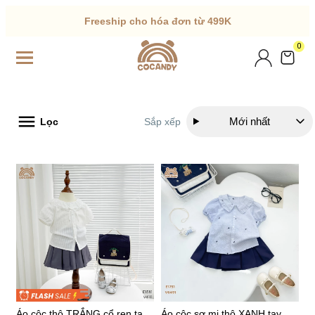
Freeship cho hóa đơn từ 499K
0
Mới nhất
Lọc
Sắp xếp
Áo cộc thô TRẮNG cổ ren tay
Áo cộc sơ mi thô XANH tay