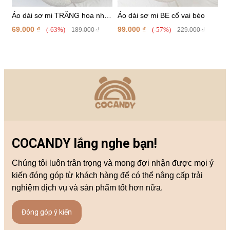
Áo dài sơ mi TRẮNG hoa nhí
Áo dài sơ mi BE cổ vai bèo
ĐỎ CAM
69.000 ₫
99.000 ₫
(-63%)
(-57%)
189.000 ₫
229.000 ₫
COCANDY lắng nghe bạn!
Chúng tôi luôn trân trọng và mong đợi nhận được mọi ý
kiến đóng góp từ khách hàng để có thể nâng cấp trải
nghiệm dịch vụ và sản phẩm tốt hơn nữa.
Đóng góp ý kiến