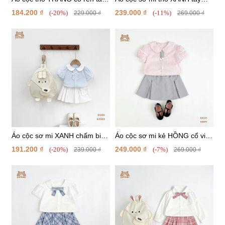
phồng
bồng hình nơ
184.200 ₫
239.000 ₫
(-20%)
(-11%)
229.000 ₫
269.000 ₫
Áo cộc sơ mi XANH chấm bi
Áo cộc sơ mi kẻ HỒNG cổ viền
sóng ngực
ren
191.200 ₫
249.000 ₫
(-20%)
(-7%)
239.000 ₫
269.000 ₫