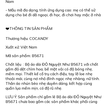
Nam
- Mẫu mã đa dạng, tính ứng dụng cao: mẹ có thể sử
dụng cho bé đi dã ngoại, đi học, đi chơi hay mặc ở nhà
❤️THÔNG TIN SẢN PHẨM
Thương hiệu: COCANDY
Xuất xứ: Việt Nam
Mã sản phẩm: B5671
Chất liệu : Bộ áo dài ĐỎ Nguyệt Như B5671 với chất
gấm đỏ dệt chìm hoa, bề mặt vải có độ bóng nhẹ,
mềm mại. Thiết kế cổ trụ cách điệu, tay lỡ loe nhẹ
thoải mái, cùng nơ nhỏ đính ngọc nhẹ nhàng, nữ tính.
Thân áo nhún bèo nhẹ duyên dáng, kết hợp cùng
quần lụa mềm mịn, có độ rũ nhẹ.
LƯU Ý: Sản phẩm chỉ gồm lẻ Bộ áo dài ĐỎ Nguyệt Như
B5671 chưa bao gồm các sản phẩm khác phối cùng