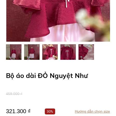
Bộ áo dài ĐỎ Nguyệt Như
459.000 ₫
321.300 ₫
Hướng dẫn chọn size
30%