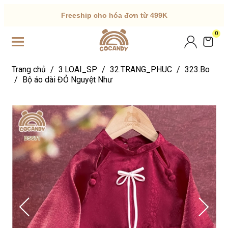
Freeship cho hóa đơn từ 499K
0
Trang chủ
/
3.LOAI_SP
/
32.TRANG_PHUC
/
323.Bo
/
Bộ áo dài ĐỎ Nguyệt Như