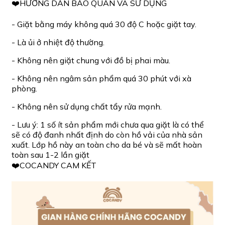
❤️HƯỚNG DẪN BẢO QUẢN VÀ SỬ DỤNG
- Giặt bằng máy không quá 30 độ C hoặc giặt tay.
- Là ủi ở nhiệt độ thường.
- Không nên giặt chung với đồ bị phai màu.
- Không nên ngâm sản phẩm quá 30 phút với xà
phòng.
- Không nên sử dụng chất tẩy rửa mạnh.
- Lưu ý: 1 số ít sản phẩm mới chưa qua giặt là có thể
sẽ có độ đanh nhất định do còn hồ vải của nhà sản
xuất. Lớp hồ này an toàn cho da bé và sẽ mất hoàn
toàn sau 1-2 lần giặt
❤️COCANDY CAM KẾT