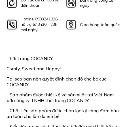
Đổi cực dễ chỉ cần số
Đổi trong vòng 15
điện thoại
ngày
Hotline 0903241926
hỗ trợ từ 8h30 - 23h
Giao hàng toàn quốc
mỗi ngày
Thời Trang COCANDY
Comfy, Sweet and Happy!
Tại sao bạn nên quyết định chọn đồ cho bé của
COCANDY:
- Sản phẩm được thiết kế và sản xuất tại Việt Nam
bởi công ty TNHH thời trang COCANDY
- Chất liệu sản phẩm được chọn lọc kỹ càng đảm bảo
an toàn cho làn da em bé
- Kiểu dáng, quy cách được lên bởi đội ngũ thiết kế có