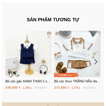
SẢN PHẨM TƯƠNG TỰ
Bộ cộc gile XANH THAN 2 sọc
Bộ cộc thun TRẮNG NÂU đai
B
trắng
vai
tú
249.000 ₫
273.850 ₫
3
(-34%)
379.000 ₫
(-35%)
419.000 ₫