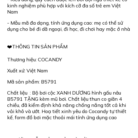
kinh nghiệm phù hợp với kích cỡ đa số trẻ em Việt
Nam
- Mẫu mã đa dạng, tính ứng dụng cao: mẹ có thể sử
dụng cho bé đi dã ngoại, đi học, đi chơi hay mặc ở nhà
❤️THÔNG TIN SẢN PHẨM
Thương hiệu: COCANDY
Xuất xứ: Việt Nam
Mã sản phẩm: B5791
Chất liệu : Bộ bơi cộc XANH DƯƠNG hình gấu nâu
B5791 TẶNG kèm mũ bơi. Chất liệu thun co giãn 4
chiều, đã kiểm định khả năng chống nắng tốt cả khi
vải khô và ướt. Hoạ tiết xinh yêu do Cocandy tự thiết
kế, form đồ bơi mặc thoải mái tính ứng dụng cao