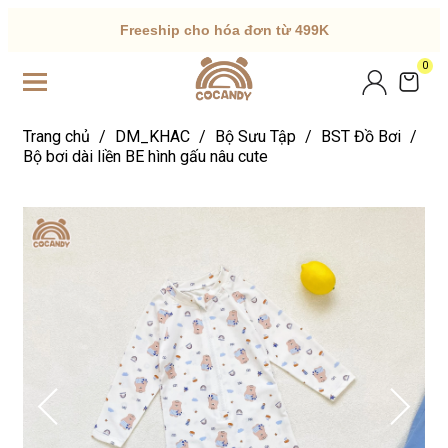
Freeship cho hóa đơn từ 499K
0
Trang chủ
/
DM_KHAC
/
Bộ Sưu Tập
/
BST Đồ Bơi
/
Bộ bơi dài liền BE hình gấu nâu cute