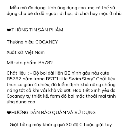
- Mẫu mã đa dạng, tính ứng dụng cao: mẹ có thể sử
dụng cho bé đi dã ngoại, đi học, đi chơi hay mặc ở nhà
❤️THÔNG TIN SẢN PHẨM
Thương hiệu: COCANDY
Xuất xứ: Việt Nam
Mã sản phẩm: B5782
Chất liệu : - Bộ bơi dài liền BE hình gấu nâu cute
B5782 nằm trong BST"Little Swim Story" Chất liệu
thun co giãn 4 chiều, đã kiểm định khả năng chống
nắng tốt cả khi vải khô và ướt. Hoạ tiết xinh yêu do
Cocandy tự thiết kế, form đồ bơi mặc thoải mái tính
ứng dụng cao
❤️HƯỚNG DẪN BẢO QUẢN VÀ SỬ DỤNG
- Giặt bằng máy không quá 30 độ C hoặc giặt tay.