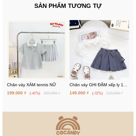
SẢN PHẨM TƯƠNG TỰ
Chân váy XÁM tennis NỮ
Chân váy GHI ĐẬM xếp ly 1
Á
nơ
199.000 ₫
149.000 ₫
6
(-41%)
339.000 ₫
(-32%)
219.000 ₫