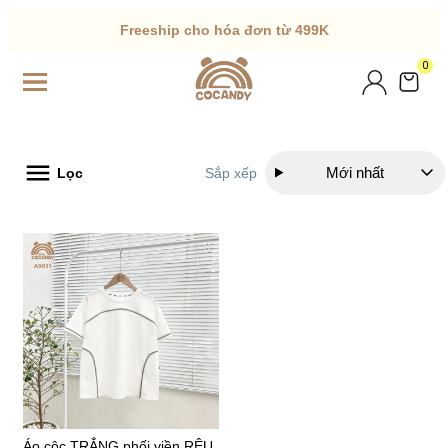
Freeship cho hóa đơn từ 499K
0
Mới nhất
Lọc
Sắp xếp
Áo cộc TRẮNG phối viền RÊU