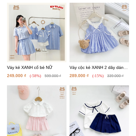
Váy kẻ XANH cổ bẻ NỮ
Váy cộc kẻ XANH 2 dây dáng
bí
249.000 ₫
289.000 ₫
(-58%)
(-15%)
599.000 ₫
339.000 ₫