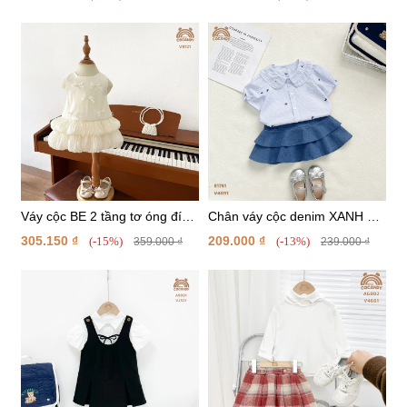
Váy cộc BE 2 tầng tơ óng đính
Chân váy cộc denim XANH 2
nơ
tầng
305.150 ₫
209.000 ₫
(-15%)
(-13%)
359.000 ₫
239.000 ₫