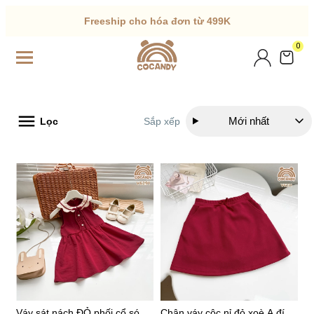
Freeship cho hóa đơn từ 499K
0
Mới nhất
Lọc
Sắp xếp
Váy sát nách ĐỎ phối cổ sóng
Chân váy cộc nỉ đỏ xoè A đính