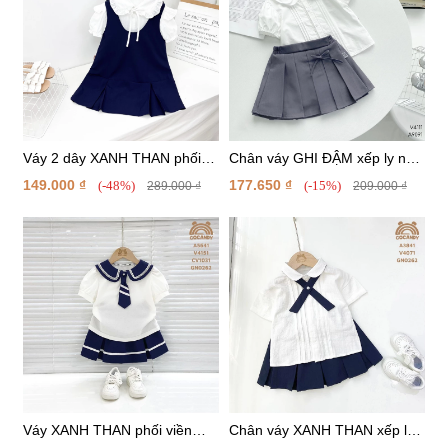
Váy 2 dây XANH THAN phối
Chân váy GHI ĐẬM xếp ly nơ
nơ buộc
chéo
149.000 ₫
177.650 ₫
(-48%)
(-15%)
289.000 ₫
209.000 ₫
Váy XANH THAN phối viền
Chân váy XANH THAN xếp ly