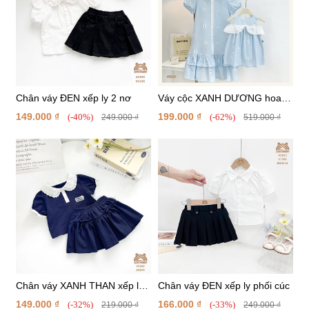
Chân váy ĐEN xếp ly 2 nơ
Váy cộc XANH DƯƠNG hoa
nhí tay phồng NỮ
149.000 ₫
199.000 ₫
(-40%)
(-62%)
249.000 ₫
519.000 ₫
Chân váy XANH THAN xếp ly
Chân váy ĐEN xếp ly phối cúc
phối nơ
149.000 ₫
166.000 ₫
(-32%)
(-33%)
219.000 ₫
249.000 ₫