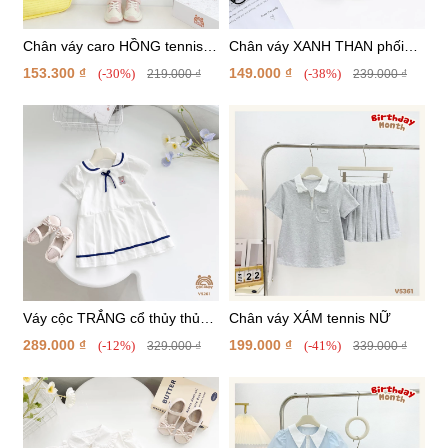
Chân váy caro HỒNG tennis ly
Chân váy XANH THAN phối
bản to
cạp trắng
153.300 ₫
149.000 ₫
(-30%)
(-38%)
219.000 ₫
239.000 ₫
Váy cộc TRẮNG cổ thủy thủ
Chân váy XÁM tennis NỮ
xếp ly đính nơ
289.000 ₫
199.000 ₫
(-12%)
(-41%)
329.000 ₫
339.000 ₫