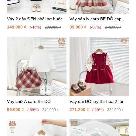
Váy 2 dây ĐEN phối nơ buộc
Váy xếp ly caro BE ĐỎ cạp 2
cúc
149.000 ₫
99.000 ₫
(-48%)
(-60%)
289.000 ₫
249.000 ₫
Váy chữ A caro BE ĐỎ
Váy dài ĐỎ tay BE hoa 2 túi
99.000 ₫
271.200 ₫
(-60%)
(-20%)
249.000 ₫
339.000 ₫