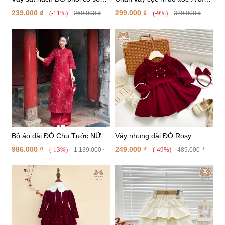
be viền
nơ NỮ
239.000 ₫
299.000 ₫
(-11%)
(-9%)
269.000 ₫
329.000 ₫
Bộ áo dài ĐỎ Chu Tước NỮ
Váy nhung dài ĐỎ Rosy
986.000 ₫
249.000 ₫
(-13%)
(-49%)
1.139.000 ₫
489.000 ₫