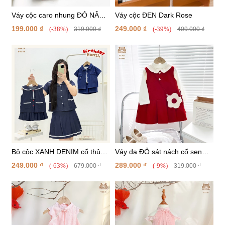
Váy cộc caro nhung ĐỎ NÂU
Váy cộc ĐEN Dark Rose
sát nách thêu hoa
199.000 ₫
249.000 ₫
(-38%)
(-39%)
319.000 ₫
409.000 ₫
Bộ cộc XANH DENIM cổ thủy
Váy dạ ĐỎ sát nách cổ sen
thủ + chân váy NỮ
cúc bọc + túi
249.000 ₫
289.000 ₫
(-63%)
(-9%)
679.000 ₫
319.000 ₫