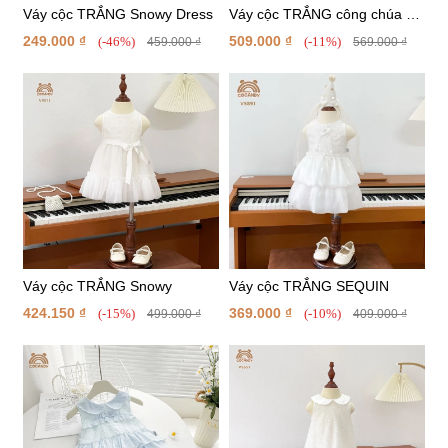
Váy cộc TRẮNG Snowy Dress
Váy cộc TRẮNG công chúa nơ
cổ "Moon Light"
249.000 ₫
509.000 ₫
(-46%)
(-11%)
459.000 ₫
569.000 ₫
Váy cộc TRẮNG Snowy
Váy cộc TRẮNG SEQUIN
424.150 ₫
369.000 ₫
(-15%)
(-10%)
499.000 ₫
409.000 ₫