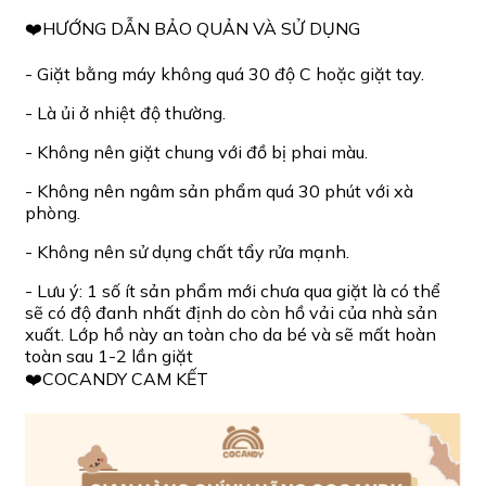
❤️HƯỚNG DẪN BẢO QUẢN VÀ SỬ DỤNG
- Giặt bằng máy không quá 30 độ C hoặc giặt tay.
- Là ủi ở nhiệt độ thường.
- Không nên giặt chung với đồ bị phai màu.
- Không nên ngâm sản phẩm quá 30 phút với xà
phòng.
- Không nên sử dụng chất tẩy rửa mạnh.
- Lưu ý: 1 số ít sản phẩm mới chưa qua giặt là có thể
sẽ có độ đanh nhất định do còn hồ vải của nhà sản
xuất. Lớp hồ này an toàn cho da bé và sẽ mất hoàn
toàn sau 1-2 lần giặt
❤️COCANDY CAM KẾT