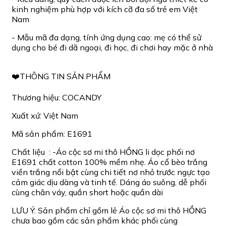
kinh nghiệm phù hợp với kích cỡ đa số trẻ em Việt
Nam
- Mẫu mã đa dạng, tính ứng dụng cao: mẹ có thể sử
dụng cho bé đi dã ngoại, đi học, đi chơi hay mặc ở nhà
❤️THÔNG TIN SẢN PHẨM
Thương hiệu: COCANDY
Xuất xứ: Việt Nam
Mã sản phẩm: E1691
Chất liệu : -Áo cộc sơ mi thô HỒNG li dọc phối nơ
E1691 chất cotton 100% mềm nhẹ. Áo cổ bèo trắng
viền trắng nổi bật cùng chi tiết nơ nhỏ trước ngực tạo
cảm giác dịu dàng và tinh tế. Dáng áo suông, dễ phối
cùng chân váy, quần short hoặc quần dài
LƯU Ý: Sản phẩm chỉ gồm lẻ Áo cộc sơ mi thô HỒNG
chưa bao gồm các sản phẩm khác phối cùng