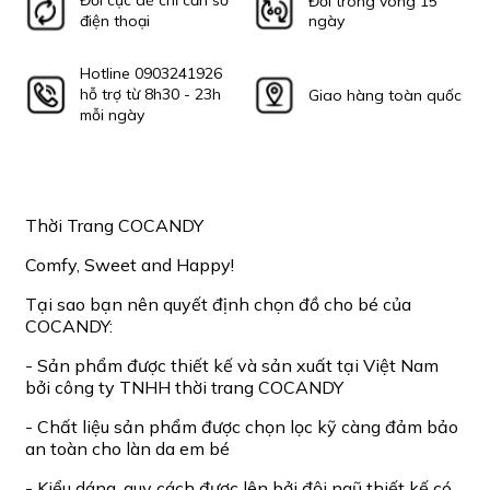
Đổi cực dễ chỉ cần số
Đổi trong vòng 15
điện thoại
ngày
Hotline 0903241926
hỗ trợ từ 8h30 - 23h
Giao hàng toàn quốc
mỗi ngày
Thời Trang COCANDY
Comfy, Sweet and Happy!
Tại sao bạn nên quyết định chọn đồ cho bé của
COCANDY:
- Sản phẩm được thiết kế và sản xuất tại Việt Nam
bởi công ty TNHH thời trang COCANDY
- Chất liệu sản phẩm được chọn lọc kỹ càng đảm bảo
an toàn cho làn da em bé
- Kiểu dáng, quy cách được lên bởi đội ngũ thiết kế có