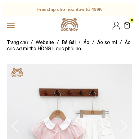
Freeship cho hóa đơn từ 499K
0
Trang chủ
/
Website
/
Bé Gái
/
Áo
/
Áo sơ mi
/
Áo
cộc sơ mi thô HỒNG li dọc phối nơ