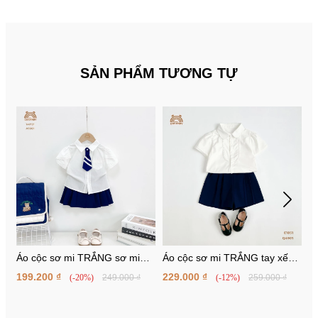
SẢN PHẨM TƯƠNG TỰ
Áo cộc sơ mi TRẮNG sơ mi
Áo cộc sơ mi TRẮNG tay xếp
Á
tay búp sen
ly
xế
199.200 ₫
229.000 ₫
1
(-20%)
249.000 ₫
(-12%)
259.000 ₫