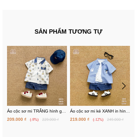
SẢN PHẨM TƯƠNG TỰ
Áo cộc sơ mi TRẮNG hình gấu
Áo cộc sơ mi kẻ XANH in hình
Á
cổ denim
cún
n
209.000 ₫
219.000 ₫
2
(-9%)
229.000 ₫
(-12%)
249.000 ₫