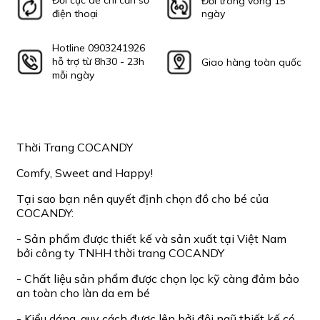
Đổi cực dễ chỉ cần số
Đổi trong vòng 15
điện thoại
ngày
Hotline 0903241926
hỗ trợ từ 8h30 - 23h
Giao hàng toàn quốc
mỗi ngày
Thời Trang COCANDY
Comfy, Sweet and Happy!
Tại sao bạn nên quyết định chọn đồ cho bé của
COCANDY:
- Sản phẩm được thiết kế và sản xuất tại Việt Nam
bởi công ty TNHH thời trang COCANDY
- Chất liệu sản phẩm được chọn lọc kỹ càng đảm bảo
an toàn cho làn da em bé
- Kiểu dáng, quy cách được lên bởi đội ngũ thiết kế có