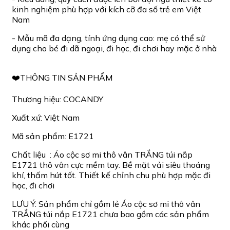
kinh nghiệm phù hợp với kích cỡ đa số trẻ em Việt
Nam
- Mẫu mã đa dạng, tính ứng dụng cao: mẹ có thể sử
dụng cho bé đi dã ngoại, đi học, đi chơi hay mặc ở nhà
❤️THÔNG TIN SẢN PHẨM
Thương hiệu: COCANDY
Xuất xứ: Việt Nam
Mã sản phẩm: E1721
Chất liệu : Áo cộc sơ mi thô vân TRẮNG túi nắp
E1721 thô vân cực mềm tay. Bề mặt vải siêu thoáng
khí, thấm hút tốt. Thiết kế chỉnh chu phù hợp mặc đi
học, đi chơi
LƯU Ý: Sản phẩm chỉ gồm lẻ Áo cộc sơ mi thô vân
TRẮNG túi nắp E1721 chưa bao gồm các sản phẩm
khác phối cùng