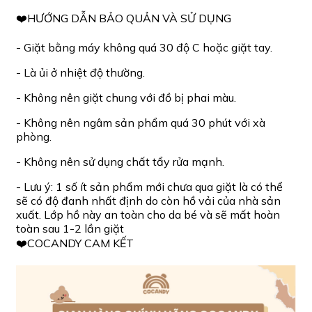
❤️HƯỚNG DẪN BẢO QUẢN VÀ SỬ DỤNG
- Giặt bằng máy không quá 30 độ C hoặc giặt tay.
- Là ủi ở nhiệt độ thường.
- Không nên giặt chung với đồ bị phai màu.
- Không nên ngâm sản phẩm quá 30 phút với xà
phòng.
- Không nên sử dụng chất tẩy rửa mạnh.
- Lưu ý: 1 số ít sản phẩm mới chưa qua giặt là có thể
sẽ có độ đanh nhất định do còn hồ vải của nhà sản
xuất. Lớp hồ này an toàn cho da bé và sẽ mất hoàn
toàn sau 1-2 lần giặt
❤️COCANDY CAM KẾT