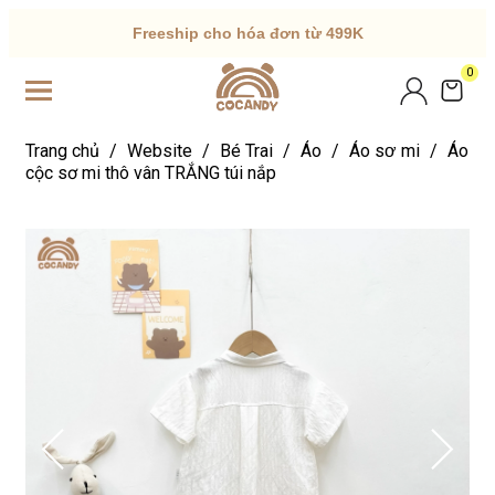
Freeship cho hóa đơn từ 499K
0
Trang chủ
/
Website
/
Bé Trai
/
Áo
/
Áo sơ mi
/
Áo
cộc sơ mi thô vân TRẮNG túi nắp