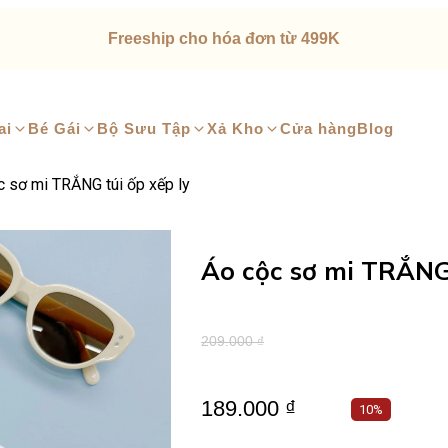
Freeship cho hóa đơn từ 499K
ai
Bé Gái
Bộ Sưu Tập
Xả Kho
Cửa hàng
Blog
c sơ mi TRẮNG túi ốp xếp ly
Áo cộc sơ mi TRẮNG 
209.000 ₫
189.000 ₫
10%