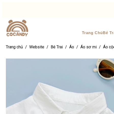
Trang Chủ
Bé Tr
Trang chủ
/
Website
/
Bé Trai
/
Áo
/
Áo sơ mi
/
Áo cộ