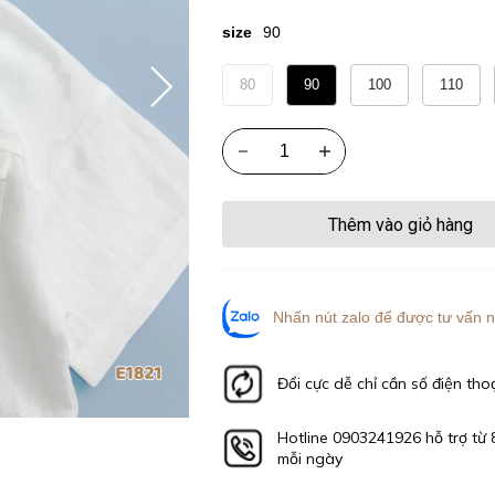
size
90
80
90
100
110
Thêm vào giỏ hàng
Nhấn nút zalo để được tư vấn n
Đổi cực dễ chỉ cần số điện tho
Hotline 0903241926 hỗ trợ từ 
mỗi ngày