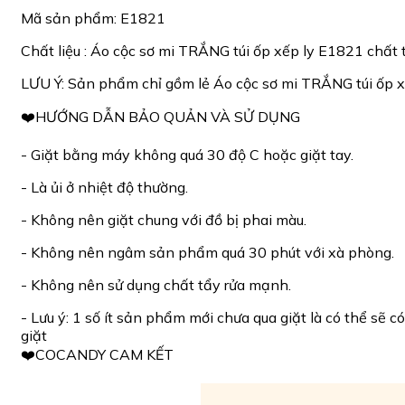
Mã sản phẩm: E1821
Chất liệu : Áo cộc sơ mi TRẮNG túi ốp xếp ly E1821 chất 
LƯU Ý: Sản phẩm chỉ gồm lẻ Áo cộc sơ mi TRẮNG túi ốp 
❤️HƯỚNG DẪN BẢO QUẢN VÀ SỬ DỤNG
- Giặt bằng máy không quá 30 độ C hoặc giặt tay.
- Là ủi ở nhiệt độ thường.
- Không nên giặt chung với đồ bị phai màu.
- Không nên ngâm sản phẩm quá 30 phút với xà phòng.
- Không nên sử dụng chất tẩy rửa mạnh.
- Lưu ý: 1 số ít sản phẩm mới chưa qua giặt là có thể sẽ
giặt
❤️COCANDY CAM KẾT