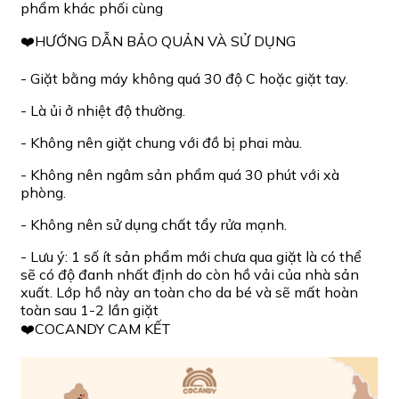
phẩm khác phối cùng
❤️HƯỚNG DẪN BẢO QUẢN VÀ SỬ DỤNG
- Giặt bằng máy không quá 30 độ C hoặc giặt tay.
- Là ủi ở nhiệt độ thường.
- Không nên giặt chung với đồ bị phai màu.
- Không nên ngâm sản phẩm quá 30 phút với xà
phòng.
- Không nên sử dụng chất tẩy rửa mạnh.
- Lưu ý: 1 số ít sản phẩm mới chưa qua giặt là có thể
sẽ có độ đanh nhất định do còn hồ vải của nhà sản
xuất. Lớp hồ này an toàn cho da bé và sẽ mất hoàn
toàn sau 1-2 lần giặt
❤️COCANDY CAM KẾT