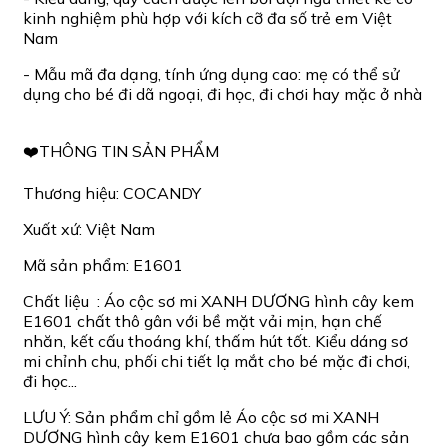
kinh nghiệm phù hợp với kích cỡ đa số trẻ em Việt
Nam
- Mẫu mã đa dạng, tính ứng dụng cao: mẹ có thể sử
dụng cho bé đi dã ngoại, đi học, đi chơi hay mặc ở nhà
❤️THÔNG TIN SẢN PHẨM
Thương hiệu: COCANDY
Xuất xứ: Việt Nam
Mã sản phẩm: E1601
Chất liệu : Áo cộc sơ mi XANH DƯƠNG hình cây kem
E1601 chất thô gân với bề mặt vải mịn, hạn chế
nhăn, kết cấu thoáng khí, thấm hút tốt. Kiểu dáng sơ
mi chỉnh chu, phối chi tiết lạ mắt cho bé mặc đi chơi,
đi học...
LƯU Ý: Sản phẩm chỉ gồm lẻ Áo cộc sơ mi XANH
DƯƠNG hình cây kem E1601 chưa bao gồm các sản