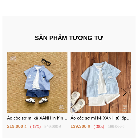
SẢN PHẨM TƯƠNG TỰ
Áo cộc sơ mi kẻ XANH in hình
Áo cộc sơ mi kẻ XANH túi ốp
Á
cún
ngực cách điệu
n
219.000 ₫
139.300 ₫
9
(-12%)
249.000 ₫
(-30%)
199.000 ₫