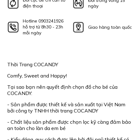
Đổi cực dễ chỉ cần số
Đổi trong vòng 15
điện thoại
ngày
Hotline 0903241926
hỗ trợ từ 8h30 - 23h
Giao hàng toàn quốc
mỗi ngày
Thời Trang COCANDY
Comfy, Sweet and Happy!
Tại sao bạn nên quyết định chọn đồ cho bé của
COCANDY:
- Sản phẩm được thiết kế và sản xuất tại Việt Nam
bởi công ty TNHH thời trang COCANDY
- Chất liệu sản phẩm được chọn lọc kỹ càng đảm bảo
an toàn cho làn da em bé
- Kiểu dáng, quy cách được lên bởi đội ngũ thiết kế có