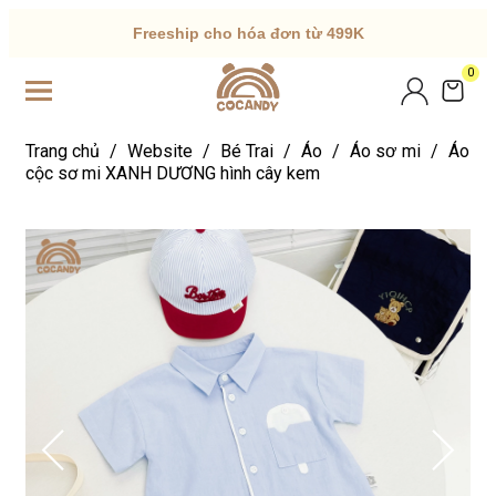
Freeship cho hóa đơn từ 499K
0
Trang chủ
/
Website
/
Bé Trai
/
Áo
/
Áo sơ mi
/
Áo
cộc sơ mi XANH DƯƠNG hình cây kem