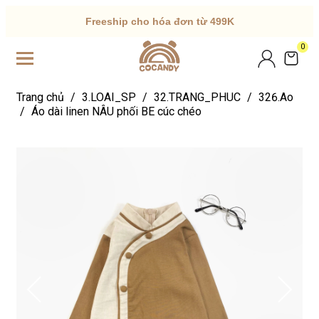
Freeship cho hóa đơn từ 499K
0
Trang chủ
/
3.LOAI_SP
/
32.TRANG_PHUC
/
326.Ao
/
Áo dài linen NÂU phối BE cúc chéo