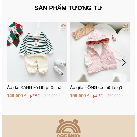
SẢN PHẨM TƯƠNG TỰ
Áo dài XANH kẻ BE phối tuần
Áo gile HỒNG có mũ tai gấu
V
lộc
n
149.000 ₫
199.000 ₫
1
(-32%)
219.000 ₫
(-41%)
339.000 ₫