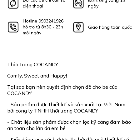
Đổi cực dễ chỉ cần số
Đổi trong vòng 15
điện thoại
ngày
Hotline 0903241926
hỗ trợ từ 8h30 - 23h
Giao hàng toàn quốc
mỗi ngày
Thời Trang COCANDY
Comfy, Sweet and Happy!
Tại sao bạn nên quyết định chọn đồ cho bé của
COCANDY:
- Sản phẩm được thiết kế và sản xuất tại Việt Nam
bởi công ty TNHH thời trang COCANDY
- Chất liệu sản phẩm được chọn lọc kỹ càng đảm bảo
an toàn cho làn da em bé
- Kiểu dáng, quy cách được lên bởi đội ngũ thiết kế có