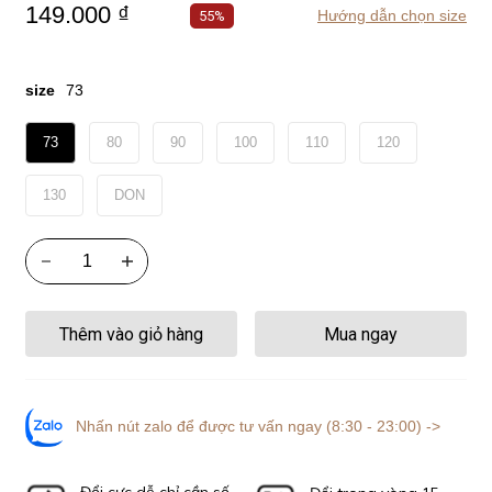
149.000 ₫
Hướng dẫn chọn size
55%
size
73
73
80
90
100
110
120
130
DON
Thêm vào giỏ hàng
Mua ngay
Nhấn nút zalo để được tư vấn ngay (8:30 - 23:00) ->