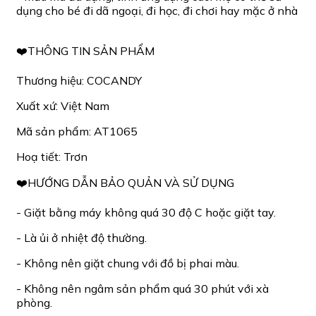
dụng cho bé đi dã ngoại, đi học, đi chơi hay mặc ở nhà
❤️THÔNG TIN SẢN PHẨM
Thương hiệu: COCANDY
Xuất xứ: Việt Nam
Mã sản phẩm: AT1065
Hoạ tiết: Trơn
❤️HƯỚNG DẪN BẢO QUẢN VÀ SỬ DỤNG
- Giặt bằng máy không quá 30 độ C hoặc giặt tay.
- Là ủi ở nhiệt độ thường.
- Không nên giặt chung với đồ bị phai màu.
- Không nên ngâm sản phẩm quá 30 phút với xà
phòng.