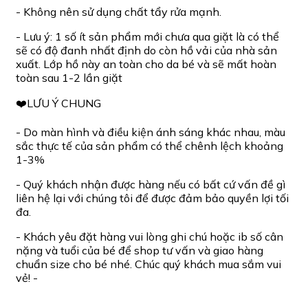
- Không nên sử dụng chất tẩy rửa mạnh.
- Lưu ý: 1 số ít sản phẩm mới chưa qua giặt là có thể
sẽ có độ đanh nhất định do còn hồ vải của nhà sản
xuất. Lớp hồ này an toàn cho da bé và sẽ mất hoàn
toàn sau 1-2 lần giặt
❤️LƯU Ý CHUNG
- Do màn hình và điều kiện ánh sáng khác nhau, màu
sắc thực tế của sản phẩm có thể chênh lệch khoảng
1-3%
- Quý khách nhận được hàng nếu có bất cứ vấn đề gì
liên hệ lại với chúng tôi để được đảm bảo quyền lợi tối
đa.
- Khách yêu đặt hàng vui lòng ghi chú hoặc ib số cân
nặng và tuổi của bé để shop tư vấn và giao hàng
chuẩn size cho bé nhé. Chúc quý khách mua sắm vui
vẻ! -