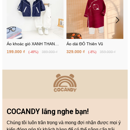
Áo khoác gió XANH THAN
Áo dài ĐỎ Thiên Vũ
Á
2line be
199.000 ₫
329.000 ₫
6
(-49%)
389.000 ₫
(-8%)
359.000 ₫
COCANDY lắng nghe bạn!
Chúng tôi luôn trân trọng và mong đợi nhận được mọi ý
kiến đóng góp từ khách hàng để có thể nâng cấp trải