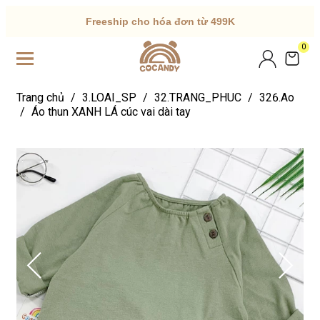
Freeship cho hóa đơn từ 499K
0
Trang chủ
/
3.LOAI_SP
/
32.TRANG_PHUC
/
326.Ao
/
Áo thun XANH LÁ cúc vai dài tay