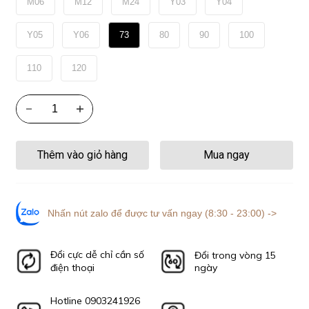
M06
M12
M24
Y03
Y04
Y05
Y06
73
80
90
100
110
120
Thêm vào giỏ hàng
Mua ngay
Nhấn nút zalo để được tư vấn ngay (8:30 - 23:00) ->
Đổi cực dễ chỉ cần số
Đổi trong vòng 15
điện thoại
ngày
Hotline 0903241926