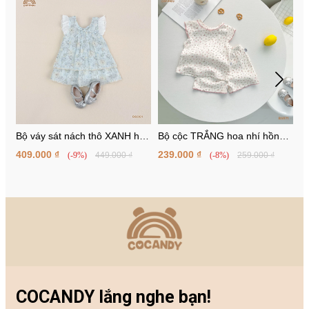
Bộ váy sát nách thô XANH hoa
Bộ cộc TRẮNG hoa nhí hồng
B
trắng
cánh tiên
c
409.000 ₫
239.000 ₫
4
(-9%)
449.000 ₫
(-8%)
259.000 ₫
COCANDY lắng nghe bạn!