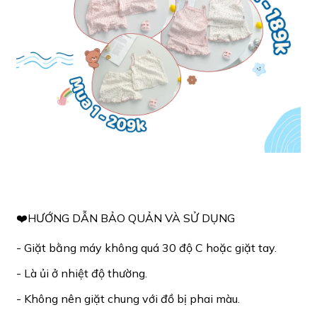
❤️HƯỚNG DẪN BẢO QUẢN VÀ SỬ DỤNG
- Giặt bằng máy không quá 30 độ C hoặc giặt tay.
- Là ủi ở nhiệt độ thường.
- Không nên giặt chung với đồ bị phai màu.