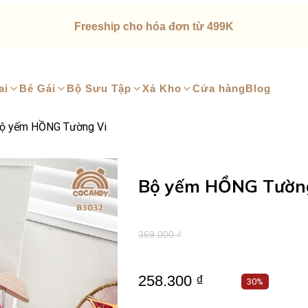
Freeship cho hóa đơn từ 499K
ai
Bé Gái
Bộ Sưu Tập
Xả Kho
Cửa hàng
Blog
ộ yếm HỒNG Tường Vi
Bộ yếm HỒNG Tườn
369.000 ₫
258.300 ₫
30%