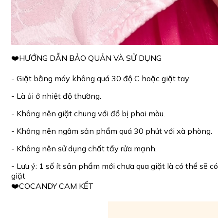
❤️HƯỚNG DẪN BẢO QUẢN VÀ SỬ DỤNG
- Giặt bằng máy không quá 30 độ C hoặc giặt tay.
- Là ủi ở nhiệt độ thường.
- Không nên giặt chung với đồ bị phai màu.
- Không nên ngâm sản phẩm quá 30 phút với xà phòng.
- Không nên sử dụng chất tẩy rửa mạnh.
- Lưu ý: 1 số ít sản phẩm mới chưa qua giặt là có thể sẽ
giặt
❤️COCANDY CAM KẾT