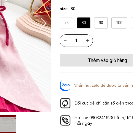
size
80
73
80
90
100
Thêm vào giỏ hàng
Nhấn nút zalo để được tư vấn n
Đổi cực dễ chỉ cần số điện tho
Hotline 0903241926 hỗ trợ từ 
mỗi ngày