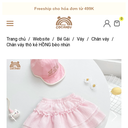
Freeship cho hóa đơn từ 499K
0
Trang chủ
/
Website
/
Bé Gái
/
Váy
/
Chân váy
/
Chân váy thô kẻ HỒNG bèo nhún