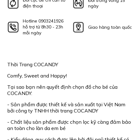
Đổi cực dễ chỉ cần số
Đổi trong vòng 15
điện thoại
ngày
Hotline 0903241926
hỗ trợ từ 8h30 - 23h
Giao hàng toàn quốc
mỗi ngày
Thời Trang COCANDY
Comfy, Sweet and Happy!
Tại sao bạn nên quyết định chọn đồ cho bé của
COCANDY:
- Sản phẩm được thiết kế và sản xuất tại Việt Nam
bởi công ty TNHH thời trang COCANDY
- Chất liệu sản phẩm được chọn lọc kỹ càng đảm bảo
an toàn cho làn da em bé
- Kiểu dáng, quy cách được lên bởi đội ngũ thiết kế có