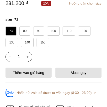
231.200 ₫
Hướng dẫn chọn size
20%
size
73
73
80
90
100
110
120
130
140
150
Thêm vào giỏ hàng
Mua ngay
Nhấn nút zalo để được tư vấn ngay (8:30 - 23:00) ->