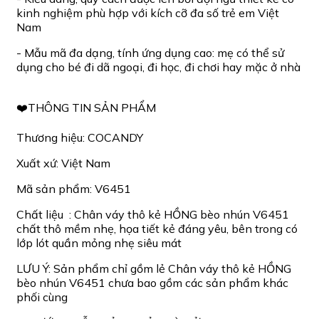
kinh nghiệm phù hợp với kích cỡ đa số trẻ em Việt
Nam
- Mẫu mã đa dạng, tính ứng dụng cao: mẹ có thể sử
dụng cho bé đi dã ngoại, đi học, đi chơi hay mặc ở nhà
❤️THÔNG TIN SẢN PHẨM
Thương hiệu: COCANDY
Xuất xứ: Việt Nam
Mã sản phẩm: V6451
Chất liệu : Chân váy thô kẻ HỒNG bèo nhún V6451
chất thô mềm nhẹ, họa tiết kẻ đáng yêu, bên trong có
lớp lót quần mỏng nhẹ siêu mát
LƯU Ý: Sản phẩm chỉ gồm lẻ Chân váy thô kẻ HỒNG
bèo nhún V6451 chưa bao gồm các sản phẩm khác
phối cùng