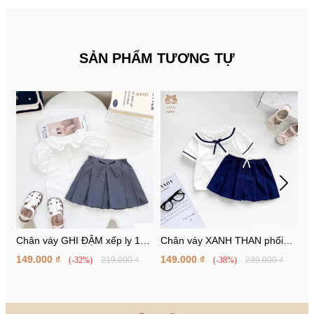
SẢN PHẨM TƯƠNG TỰ
Chân váy GHI ĐẬM xếp ly 1
Chân váy XANH THAN phối
V
nơ
cạp trắng
149.000 ₫
149.000 ₫
9
(-32%)
219.000 ₫
(-38%)
239.000 ₫