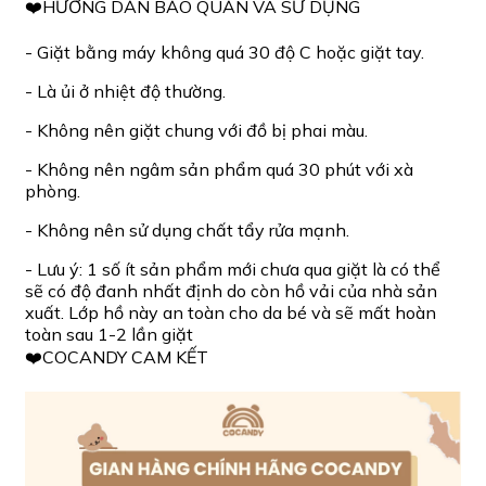
❤️HƯỚNG DẪN BẢO QUẢN VÀ SỬ DỤNG
- Giặt bằng máy không quá 30 độ C hoặc giặt tay.
- Là ủi ở nhiệt độ thường.
- Không nên giặt chung với đồ bị phai màu.
- Không nên ngâm sản phẩm quá 30 phút với xà
phòng.
- Không nên sử dụng chất tẩy rửa mạnh.
- Lưu ý: 1 số ít sản phẩm mới chưa qua giặt là có thể
sẽ có độ đanh nhất định do còn hồ vải của nhà sản
xuất. Lớp hồ này an toàn cho da bé và sẽ mất hoàn
toàn sau 1-2 lần giặt
❤️COCANDY CAM KẾT