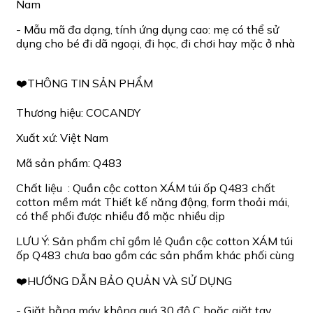
Nam
- Mẫu mã đa dạng, tính ứng dụng cao: mẹ có thể sử
dụng cho bé đi dã ngoại, đi học, đi chơi hay mặc ở nhà
❤️THÔNG TIN SẢN PHẨM
Thương hiệu: COCANDY
Xuất xứ: Việt Nam
Mã sản phẩm: Q483
Chất liệu : Quần cộc cotton XÁM túi ốp Q483 chất
cotton mềm mát Thiết kế năng động, form thoải mái,
có thể phối được nhiều đồ mặc nhiều dịp
LƯU Ý: Sản phẩm chỉ gồm lẻ Quần cộc cotton XÁM túi
ốp Q483 chưa bao gồm các sản phẩm khác phối cùng
❤️HƯỚNG DẪN BẢO QUẢN VÀ SỬ DỤNG
- Giặt bằng máy không quá 30 độ C hoặc giặt tay.