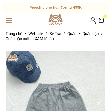
Freeship cho hóa đơn từ 499K
0
Trang chủ
/
Website
/
Bé Trai
/
Quần
/
Quần cộc
/
Quần cộc cotton XÁM túi ốp