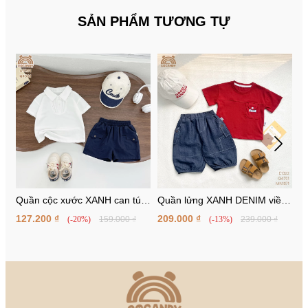
SẢN PHẨM TƯƠNG TỰ
Quần cộc xước XANH can túi
Quần lửng XANH DENIM viền
Q
ốp kiểu 2 bên
chỉ ống bom
127.200 ₫
209.000 ₫
1
(-20%)
159.000 ₫
(-13%)
239.000 ₫