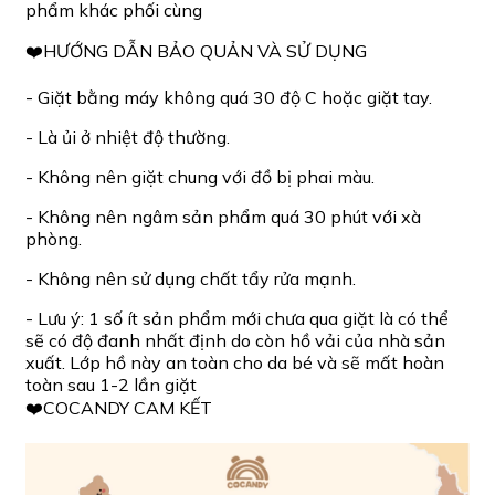
phẩm khác phối cùng
❤️HƯỚNG DẪN BẢO QUẢN VÀ SỬ DỤNG
- Giặt bằng máy không quá 30 độ C hoặc giặt tay.
- Là ủi ở nhiệt độ thường.
- Không nên giặt chung với đồ bị phai màu.
- Không nên ngâm sản phẩm quá 30 phút với xà
phòng.
- Không nên sử dụng chất tẩy rửa mạnh.
- Lưu ý: 1 số ít sản phẩm mới chưa qua giặt là có thể
sẽ có độ đanh nhất định do còn hồ vải của nhà sản
xuất. Lớp hồ này an toàn cho da bé và sẽ mất hoàn
toàn sau 1-2 lần giặt
❤️COCANDY CAM KẾT