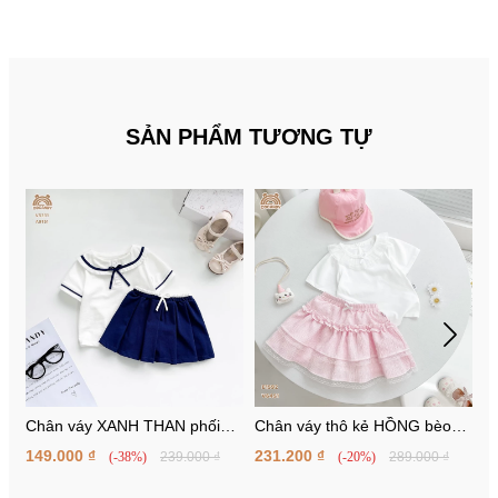
SẢN PHẨM TƯƠNG TỰ
Chân váy XANH THAN phối
Chân váy thô kẻ HỒNG bèo
C
cạp trắng
nhún
149.000 ₫
231.200 ₫
1
(-38%)
239.000 ₫
(-20%)
289.000 ₫