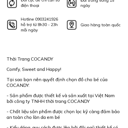
Đổi cực dễ chỉ cần số
Đổi trong vòng 15
điện thoại
ngày
Hotline 0903241926
hỗ trợ từ 8h30 - 23h
Giao hàng toàn quốc
mỗi ngày
Thời Trang COCANDY
Comfy, Sweet and Happy!
Tại sao bạn nên quyết định chọn đồ cho bé của
COCANDY:
- Sản phẩm được thiết kế và sản xuất tại Việt Nam
bởi công ty TNHH thời trang COCANDY
- Chất liệu sản phẩm được chọn lọc kỹ càng đảm bảo
an toàn cho làn da em bé
- Kiểu dáng, quy cách được lên bởi đội ngũ thiết kế có