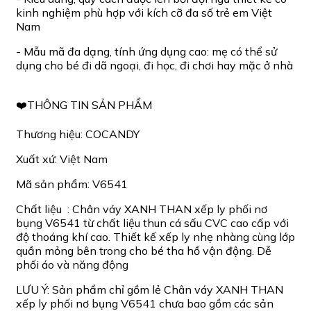
kinh nghiệm phù hợp với kích cỡ đa số trẻ em Việt
Nam
- Mẫu mã đa dạng, tính ứng dụng cao: mẹ có thể sử
dụng cho bé đi dã ngoại, đi học, đi chơi hay mặc ở nhà
❤️THÔNG TIN SẢN PHẨM
Thương hiệu: COCANDY
Xuất xứ: Việt Nam
Mã sản phẩm: V6541
Chất liệu : Chân váy XANH THAN xếp ly phối nơ
bụng V6541 từ chất liệu thun cá sấu CVC cao cấp với
độ thoáng khí cao. Thiết kế xếp ly nhẹ nhàng cùng lớp
quần mỏng bên trong cho bé tha hồ vận động. Dễ
phối áo và năng động
LƯU Ý: Sản phẩm chỉ gồm lẻ Chân váy XANH THAN
xếp ly phối nơ bụng V6541 chưa bao gồm các sản